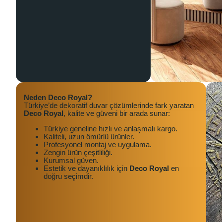
Neden Deco Royal?
Türkiye’de dekoratif duvar çözümlerinde fark yaratan
Deco Royal
, kalite ve güveni bir arada sunar:
Türkiye geneline hızlı ve anlaşmalı kargo.
Kaliteli, uzun ömürlü ürünler.
Profesyonel montaj ve uygulama.
Zengin ürün çeşitliliği.
Kurumsal güven.
Estetik ve dayanıklılık için
Deco Royal
en
doğru seçimdir.