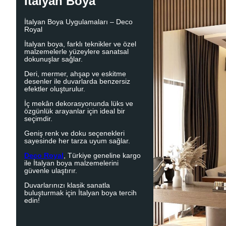
İtalyan Boya
İtalyan Boya Uygulamaları – Deco
Royal
İtalyan boya, farklı teknikler ve özel
malzemelerle yüzeylere sanatsal
dokunuşlar sağlar.
Deri, mermer, ahşap ve eskitme
desenler ile duvarlarda benzersiz
efektler oluşturulur.
İç mekân dekorasyonunda lüks ve
özgünlük arayanlar için ideal bir
seçimdir.
Geniş renk ve doku seçenekleri
sayesinde her tarza uyum sağlar.
Deco Royal
, Türkiye geneline kargo
ile İtalyan boya malzemelerini
güvenle ulaştırır.
Duvarlarınızı klasik sanatla
buluşturmak için İtalyan boya tercih
edin!