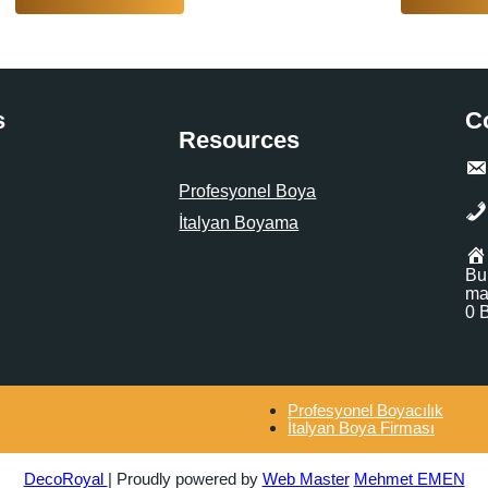
s
C
Resources
Profesyonel Boya
İtalyan Boyama
Bu
ma
0 
Profesyonel Boyacılık
İtalyan Boya Firması
DecoRoyal
| Proudly powered by
Web Master
Mehmet EMEN