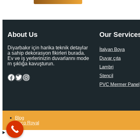
About Us
Our Service
Diyarbakır için harika teknik detaylar
İtalyan Boya
a sahip dekorasyon fikirleri burada.
Duvar çıta
Ev ve iş yerlerinizin duvarlarını mode
rn şıklığa kavuşturun.
Lambri
Facebook
Twitter
Instagram
Stencil
PVC Mermer Panel
Blog
Deco Royal