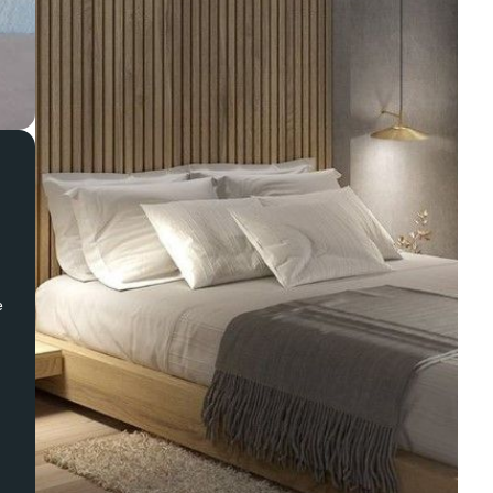
e
ı
.