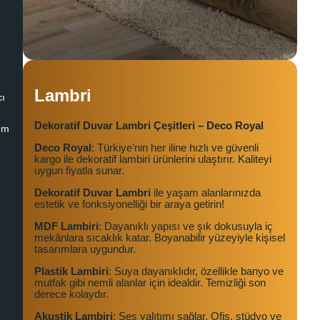
Lambri
cı
Dekoratif Duvar Lambri Çeşitleri – Deco Royal
em
Deco Royal
: Türkiye’nin her iline hızlı ve güvenli
kargo ile dekoratif lambiri ürünlerini ulaştırır. Kaliteyi
uygun fiyatla sunar.
Dekoratif Duvar Lambri
ile yaşam alanlarınızda
estetik ve fonksiyonelliği bir araya getirin!
MDF Lambiri
: Dayanıklı yapısı ve şık dokusuyla iç
mekânlara sıcaklık katar. Boyanabilir yüzeyiyle kişisel
tasarımlara uygundur.
Plastik Lambiri
: Suya dayanıklıdır, özellikle banyo ve
mutfak gibi nemli alanlar için idealdir. Temizliği son
derece kolaydır.
Akustik Lambiri
: Ses yalıtımı sağlar. Ofis, stüdyo ve