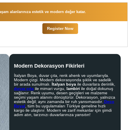
 yaşam alanlarınıza estetik ve modern değer katar.
Register Now
Modern Dekorasyon Fikirleri
İtalyan Boya, duvar çıta, renk ahenk ve uyumlarıyla.
Modern çizgi. Modern dekorasyonda şıklık ve sadelik
bir arada sunulmalı.
İtalyan boya
ile duvarlara derinlik,
duvar çıta
ile mimari vurgu,
lambiri
ile doğal dokunuş
sağlanır. Renk uyumu, desen geçişleri ve malzeme
seçimi yaşam alanını dönüştürür. Dekorasyon, yalnızca
estetik değil; aynı zamanda bir ruh yansımasıdır.
Deco
Royal
, tüm bu uygulamaları Türkiye geneline hızlı
kargo ile ulaştırır. Modern ve zarif mekanlar için şimdi
adım atın, tarzınızı duvarlarınıza yansıtın!