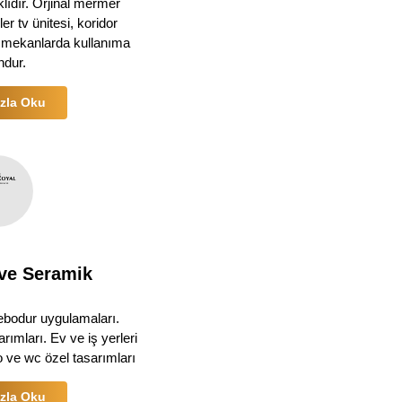
lıdır. Orjinal mermer
r tv ünitesi, koridor
ş mekanlarda kullanıma
ndur.
zla Oku
ve Seramik
ebodur uygulamaları.
ımları. Ev ve iş yerleri
o ve wc özel tasarımları
zla Oku