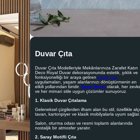
Duvar Çıta
Duvar Çıta Modelleriyle Mekânlarınıza Zarafet Katın
Deco Royal Duvar dekorasyonunda estetik, şıklık ve
fonksiyonelliği bir araya getiren
duvar çıta
uygulamaları, yaşam alanlarınızı dönüştürmenin en
etkili yollarından biridir.
Deco Royal
olarak, her zevk
ve her mimari stile uygun çözümler sunuyoruz.
1. Klasik Duvar Çıtalama
Geleneksel çizgilerden ilham alan bu stil, özellikle alç
tavan, kartonpiyer ve klasik mobilyalarla uyum sağlar
Salon, oturma odası ve resmi toplantı alanlarında
nostaljik bir atmosfer yaratır.
2. Saray Motifli Çıta