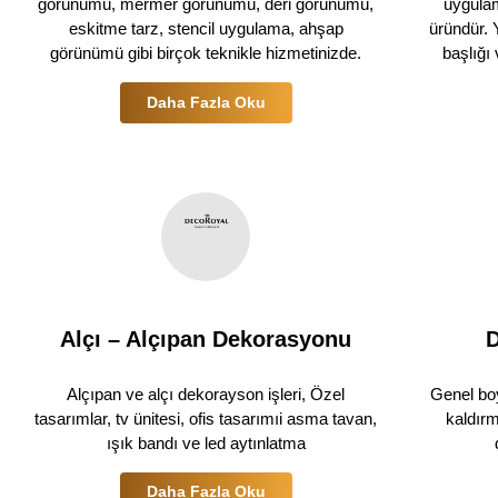
görünümü, mermer görünümü, deri görünümü,
uygulama
eskitme tarz, stencil uygulama, ahşap
üründür. 
görünümü gibi birçok teknikle hizmetinizde.
başlığı 
Daha Fazla Oku
Alçı – Alçıpan Dekorasyonu
D
Alçıpan ve alçı dekorayson işleri, Özel
Genel bo
tasarımlar, tv ünitesi, ofis tasarımıi asma tavan,
kaldırm
ışık bandı ve led aytınlatma
Daha Fazla Oku