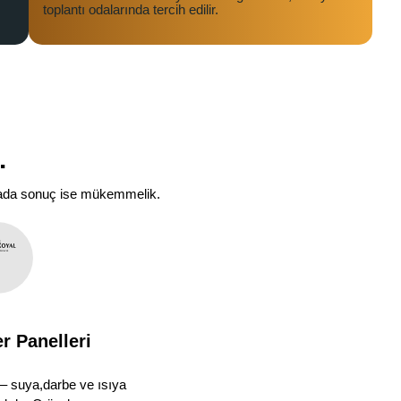
toplantı odalarında tercih edilir.
.
 arada sonuç ise mükemmelik.
 Panelleri
– suya,darbe ve ısıya