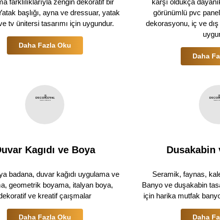
 farklılıklarıyla zengin dekoratif bir
karşı oldukça dayanık
Yatak başlığı, ayna ve dressuar, yatak
görünümlü pvc panelle
ve tv ünitersi tasarımı için uygundur.
dekorasyonu, iç ve dı
uygu
Daha Fazla Oku
Daha Fa
uvar Kagıdı ve Boya
Dusakabin 
ya badana, duvar kağıdı uygulama ve
Seramik, faynas, kal
a, geometrik boyama, italyan boya,
Banyo ve duşakabin tasar
dekoratif ve kreatif çaışmalar
için harika mutfak bany
Daha Fazla Oku
Daha Fa