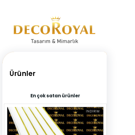
Ürünler
En çok satan ürünler
İ
İNDIRIM
N
D
I
R
I