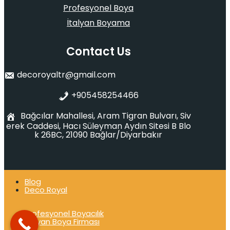
Profesyonel Boya
İtalyan Boyama
Contact Us
decoroyaltr@gmail.com
+905458254466
Bağcılar Mahallesi, Aram Tigran Bulvarı, Siv
erek Caddesi, Hacı Süleyman Aydın Sitesi B Blo
k 26BC, 21090 Bağlar/Diyarbakır
Blog
Deco Royal
Profesyonel Boyacılık
İtalyan Boya Firması