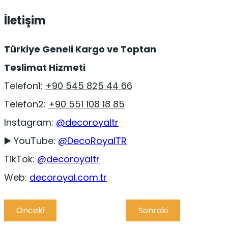
İletişim
Türkiye Geneli Kargo ve Toptan
Teslimat Hizmeti
Telefon1:
+90 545 825 44 66
Telefon2:
+90 551 108 18 85
Instagram:
@decoroyaltr
▶️ YouTube:
@DecoRoyalTR
TikTok:
@decoroyaltr
Web:
decoroyal.com.tr
Önceki
Sonraki