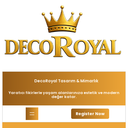
İçeriğe
geç
DecoRoyal Tasarım & Mimarlık
Yaratıcı fikirlerle yaşam alanlarınıza estetik ve modern
değer katar.
Register Now