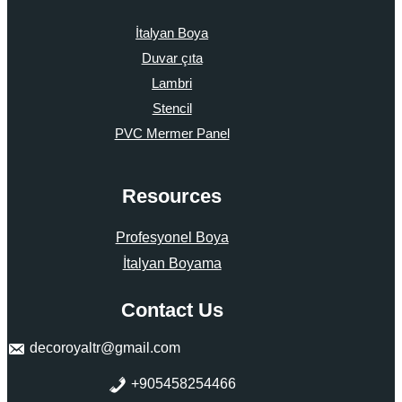
İtalyan Boya
Duvar çıta
Lambri
Stencil
PVC Mermer Panel
Resources
Profesyonel Boya
İtalyan Boyama
Contact Us
decoroyaltr@gmail.com
+905458254466