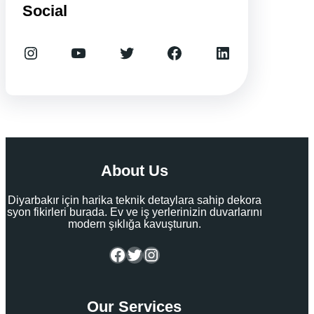
0
0
Social
0
0
.
.
Instagram
YouTube
Twitter
Facebook
LinkedIn
About Us
Diyarbakır için harika teknik detaylara sahip dekora
syon fikirleri burada. Ev ve iş yerlerinizin duvarlarını
modern şıklığa kavuşturun.
Facebook
Twitter
Instagram
Our Services