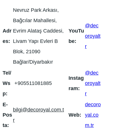
Nevruz Park Arkası,
Bağcılar Mahallesi,
@dec
Adr
Evrim Alataş Caddesi,
YouTu
oroyalt
es:
Livam Yapı Evleri B
be:
r
Blok, 21090
Bağlar/Diyarbakır
Tel/
@dec
Instag
Ws
+905511081885
oroyalt
ram:
p:
r
E-
decoro
bilgi@decoroyal.com.t
Pos
Web:
yal.co
r
ta:
m.tr