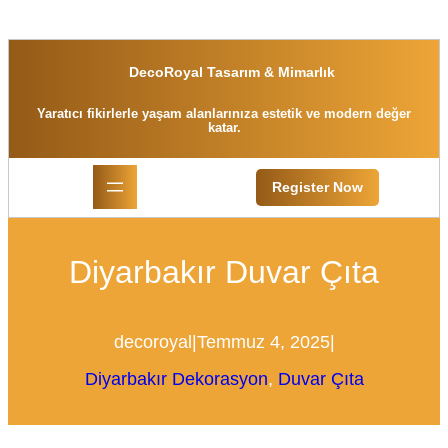
İçeriğe
geç
DecoRoyal Tasarım & Mimarlık
Yaratıcı fikirlerle yaşam alanlarınıza estetik ve modern değer
katar.
Register Now
Diyarbakır Duvar Çıta
decoroyal
|
Temmuz 4, 2025
|
Diyarbakır Dekorasyon
, 
Duvar Çıta