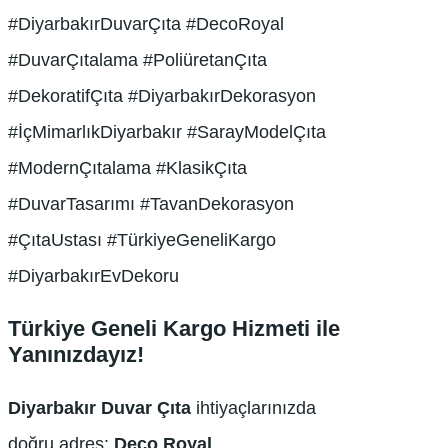
#DiyarbakırDuvarÇıta #DecoRoyal
#DuvarÇıtalama #PoliüretanÇıta
#DekoratifÇıta #DiyarbakırDekorasyon
#İçMimarlıkDiyarbakır #SarayModelÇıta
#ModernÇıtalama #KlasikÇıta
#DuvarTasarımı #TavanDekorasyon
#ÇıtaUstası #TürkiyeGeneliKargo
#DiyarbakırEvDekoru
Türkiye Geneli Kargo Hizmeti ile
Yanınızdayız!
Diyarbakır Duvar Çıta
ihtiyaçlarınızda
doğru adres:
Deco Royal