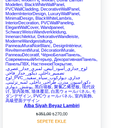
.
.
Ü
N
Alba Siyah Beyaz Lambiri
O
Ş
₺
351,00
₺
270,00
r
u
SEPETE EKLE
i
a
j
n