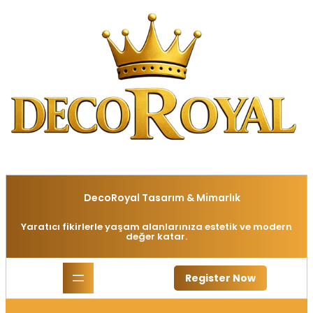
İçeriğe
geç
DecoRoyal Tasarım & Mimarlık
Yaratıcı fikirlerle yaşam alanlarınıza estetik ve modern
değer katar.
Register Now