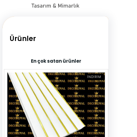
Ürünler
En çok satan ürünler
İ
İNDIRIM
N
D
I
R
I
M
D
E
K
I
Ü
R
Ü