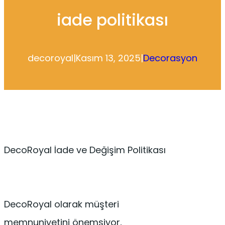
iade politikası
decoroyal
|
Kasım 13, 2025
|
Decorasyon
DecoRoyal İade ve Değişim Politikası
DecoRoyal olarak müşteri
memnuniyetini önemsiyor,