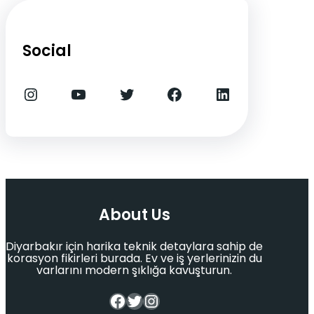
1
7
5
5
,
,
0
0
Social
0
0
.
.
Instagram
YouTube
Twitter
Facebook
LinkedIn
About Us
Diyarbakır için harika teknik detaylara sahip de
korasyon fikirleri burada. Ev ve iş yerlerinizin du
varlarını modern şıklığa kavuşturun.
Facebook
Twitter
Instagram