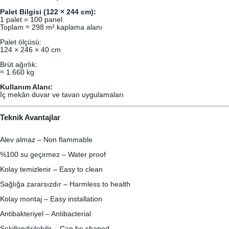
Palet Bilgisi (122 × 244 cm):
1 palet = 100 panel
Toplam ≈ 298 m² kaplama alanı
Palet ölçüsü:
124 × 246 × 40 cm
Brüt ağırlık:
≈ 1.660 kg
Kullanım Alanı:
İç mekân duvar ve tavan uygulamaları
Teknik Avantajlar
Alev almaz – Non flammable
%100 su geçirmez – Water proof
Kolay temizlenir – Easy to clean
Sağlığa zararsızdır – Harmless to health
Kolay montaj – Easy installation
Antibakteriyel – Antibacterial
Şekillendirilebilir – Can be shaped