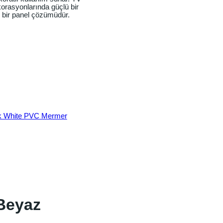
korasyonlarında güçlü bir
ı bir panel çözümüdür.
k White PVC Mermer
 Beyaz