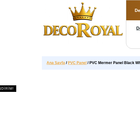
İçeriğe
geç
De
D
Ana Sayfa
/
PVC Panel
/ PVC Mermer Panel Black Wh
NDIRIM!