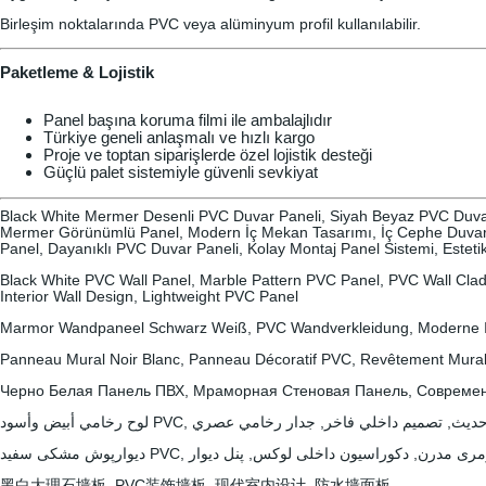
Birleşim noktalarında PVC veya alüminyum profil kullanılabilir.
Paketleme & Lojistik
Panel başına koruma filmi ile ambalajlıdır
Türkiye geneli anlaşmalı ve hızlı kargo
Proje ve toptan siparişlerde özel lojistik desteği
Güçlü palet sistemiyle güvenli sevkiyat
Black White Mermer Desenli PVC Duvar Paneli, Siyah Beyaz PVC Duva
Mermer Görünümlü Panel, Modern İç Mekan Tasarımı, İç Cephe Duvar 
Panel, Dayanıklı PVC Duvar Paneli, Kolay Montaj Panel Sistemi, Este
Black White PVC Wall Panel, Marble Pattern PVC Panel, PVC Wall Clad
Interior Wall Design, Lightweight PVC Panel
Marmor Wandpaneel Schwarz Weiß, PVC Wandverkleidung, Moderne I
Panneau Mural Noir Blanc, Panneau Décoratif PVC, Revêtement Mural
Черно Белая Панель ПВХ, Мраморная Стеновая Панель, Современ
لوح رخامي أبيض وأسود PVC, تصميم داخلي فاخر, جدار رخامي عصري
دیوارپوش مشکی سفید PVC,  مدرن, دکوراسیون داخلی لوکس, پنل دیوار
黑白大理石墙板, PVC装饰墙板, 现代室内设计, 防水墙面板