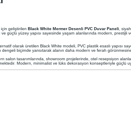
r
.
.
i
t
8
4
e
a
d
2
0
e
çin geliştirilen
Black White Mermer Desenli PVC Duvar Paneli
, siya
t
 ve güçlü yüzey yapısı sayesinde yaşam alanlarında modern, prestijli ve
0
0
,
,
atif olarak üretilen Black White modeli, PVC plastik esaslı yapısı saye
ğı dengeli biçimde yansıtarak alanın daha modern ve ferah görünmesine 
0
0
rn salon tasarımlarında, showroom projelerinde, otel resepsiyon alanla
mektedir. Modern, minimalist ve lüks dekorasyon konseptleriyle güçlü u
0
0
.
.