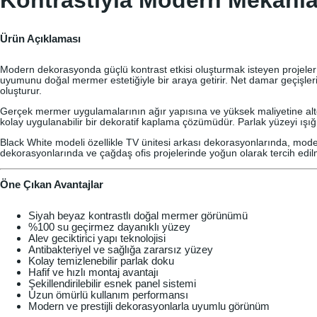
Kontrastıyla Modern Mekânla
Ürün Açıklaması
Modern dekorasyonda güçlü kontrast etkisi oluşturmak isteyen projeler i
uyumunu doğal mermer estetiğiyle bir araya getirir. Net damar geçişleri
oluşturur.
Gerçek mermer uygulamalarının ağır yapısına ve yüksek maliyetine altern
kolay uygulanabilir bir dekoratif kaplama çözümüdür. Parlak yüzeyi ışı
Black White modeli özellikle TV ünitesi arkası dekorasyonlarında, mode
dekorasyonlarında ve çağdaş ofis projelerinde yoğun olarak tercih edil
Öne Çıkan Avantajlar
Siyah beyaz kontrastlı doğal mermer görünümü
%100 su geçirmez dayanıklı yüzey
Alev geciktirici yapı teknolojisi
Antibakteriyel ve sağlığa zararsız yüzey
Kolay temizlenebilir parlak doku
Hafif ve hızlı montaj avantajı
Şekillendirilebilir esnek panel sistemi
Uzun ömürlü kullanım performansı
Modern ve prestijli dekorasyonlarla uyumlu görünüm