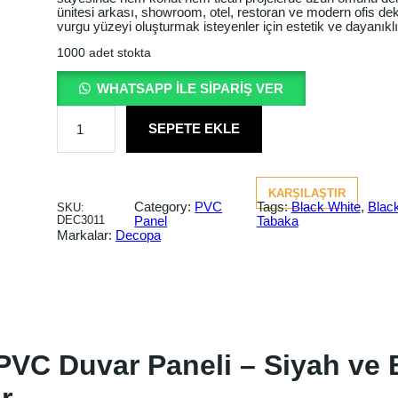
j
n
ünitesi arkası, showroom, otel, restoran ve modern ofis de
vurgu yüzeyi oluşturmak isteyenler için estetik ve dayanıkl
i
d
1000 adet stokta
n
a
WHATSAPP ILE SIPARIŞ VER
a
k
P
V
l
i
SEPETE EKLE
C
M
f
f
e
r
i
i
KARŞILAŞTIR
m
Category:
PVC
Tags:
Black White
, 
Blac
SKU:
e
y
y
DEC3011
Panel
Tabaka
r
Markalar:
Decopa
P
a
a
a
n
e
t
t
l
B
:
:
l
a
₺
₺
c
PVC Duvar Paneli – Siyah ve
k
1
1
W
h