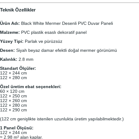
Teknik Özellikler
Ürün Adı:
Black White Mermer Desenli PVC Duvar Paneli
Malzeme:
PVC plastik esaslı dekoratif panel
Yüzey Tipi:
Parlak ve pürüzsüz
Desen:
Siyah beyaz damar efektli doğal mermer görünümü
Kalınlık:
2.8 mm
Standart Ölçüler:
122 × 244 cm
122 × 280 cm
Özel üretim ebat seçenekleri:
60 × 120 cm
122 × 250 cm
122 × 260 cm
122 × 280 cm
122 × 290 cm
(122 cm genişlikte istenilen uzunlukta üretim yapılabilmektedir.)
1 Panel Ölçüsü:
122 × 244 cm
≈ 2.98 m² alan kaplar.