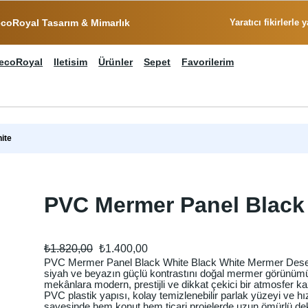
coRoyal Tasarım & Mimarlık
Yaratıcı fikirlerle
ecoRoyal
Iletisim
Ürünler
Sepet
Favorilerim
ite
PVC Mermer Panel Black
O
Ş
₺
1.820,00
₺
1.400,00
r
u
PVC Mermer Panel Black White Black White Mermer Desen
siyah ve beyazın güçlü kontrastını doğal mermer görünümü
mekânlara modern, prestijli ve dikkat çekici bir atmosfer 
i
a
PVC plastik yapısı, kolay temizlenebilir parlak yüzeyi ve hı
sayesinde hem konut hem ticari projelerde uzun ömürlü dek