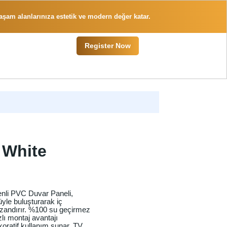
 yaşam alanlarınıza estetik ve modern değer katar.
Register Now
 White
li PVC Duvar Paneli,
yle buluşturarak iç
kazandırır. %100 su geçirmez
zlı montaj avantajı
oratif kullanım sunar. TV