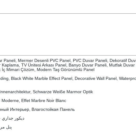
r Paneli, Mermer Desenli PVC Panel, PVC Duvar Paneli, Dekoratif Du
Kaplama, TV Ünitesi Arkası Panel, Banyo Duvar Paneli, Mutfak Duva
tik İç Mimari Çözüm, Modern Taş Görünümlü Panel
ding, Black White Marble Effect Panel, Decorative Wall Panel, Waterp
nnenarchitektur, Schwarze Weiße Marmor Optik
 Moderne, Effet Marbre Noir Blanc
ный Интерьер, Влагостойкая Панель
ديكور جداري حديث, 
پنل مرمری