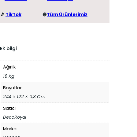
🎵
TikTok
🌐
Tüm Ürünlerimiz
Ek bilgi
Ağırlık
18 Kg
Boyutlar
244 × 122 × 0,3 Cm
Satıcı
DecoRoyal
Marka