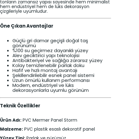
tonların zamansız yapısı sayesinde hem minimalist
hem endüstriyel hem de lüks dekorasyon
çizgileriyle uyumludur.
Öne Çıkan Avantajlar
Güçlü gri damar geçişli doğal taş
görünümü
%100 su geçirmez dayanıklı yüzey
Alev geciktirici yapı teknolojisi
Antibakteriyel ve sağlığa zararsız yüzey
Kolay temizlenebilir parlak doku
Hafif ve hızlı montaj avantajı
Şekillendirilebilir esnek panel sistemi
Uzun ömürlü kullanım performansı
Modern, endüstriyel ve lüks
dekorasyonlarla uyumlu görünüm
Teknik Özellikler
Ürün Adı:
PVC Mermer Panel Storm
Malzeme:
PVC plastik esaslı dekoratif panel
Yüzey Tipi:
Parlak ve pürüzsüz