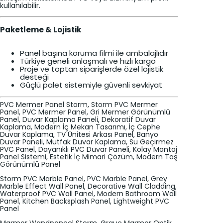
kullanılabilir.
Paketleme & Lojistik
Panel başına koruma filmi ile ambalajlıdır
Türkiye geneli anlaşmalı ve hızlı kargo
Proje ve toptan siparişlerde özel lojistik
desteği
Güçlü palet sistemiyle güvenli sevkiyat
PVC Mermer Panel Storm, Storm PVC Mermer
Panel, PVC Mermer Panel, Gri Mermer Görünümlü
Panel, Duvar Kaplama Paneli, Dekoratif Duvar
Kaplama, Modern İç Mekan Tasarımı, İç Cephe
Duvar Kaplama, TV Ünitesi Arkası Panel, Banyo
Duvar Paneli, Mutfak Duvar Kaplama, Su Geçirmez
PVC Panel, Dayanıklı PVC Duvar Paneli, Kolay Montaj
Panel Sistemi, Estetik İç Mimari Çözüm, Modern Taş
Görünümlü Panel
Storm PVC Marble Panel, PVC Marble Panel, Grey
Marble Effect Wall Panel, Decorative Wall Cladding,
Waterproof PVC Wall Panel, Modern Bathroom Wall
Panel, Kitchen Backsplash Panel, Lightweight PVC
Panel