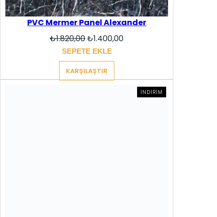
PVC Mermer Panel Alexander
Orijinal
Şu
₺
1.820,00
₺
1.400,00
fiyat:
andaki
SEPETE EKLE
₺1.820,00.
fiyat:
₺1.400,00.
KARŞILAŞTIR
İNDIRIMDEKI
İNDIRIM
ÜRÜN