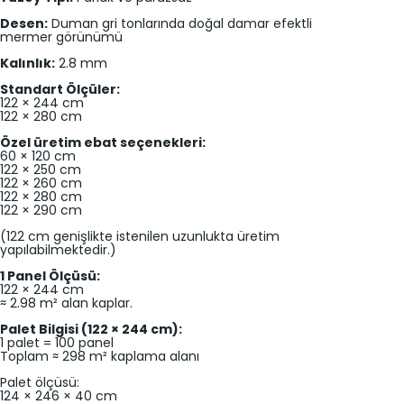
Desen:
Duman gri tonlarında doğal damar efektli
mermer görünümü
Kalınlık:
2.8 mm
Standart Ölçüler:
122 × 244 cm
122 × 280 cm
Özel üretim ebat seçenekleri:
60 × 120 cm
122 × 250 cm
122 × 260 cm
122 × 280 cm
122 × 290 cm
(122 cm genişlikte istenilen uzunlukta üretim
yapılabilmektedir.)
1 Panel Ölçüsü:
122 × 244 cm
≈ 2.98 m² alan kaplar.
Palet Bilgisi (122 × 244 cm):
1 palet = 100 panel
Toplam ≈ 298 m² kaplama alanı
Palet ölçüsü:
124 × 246 × 40 cm