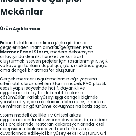
Mekânlar
Ürün Açıklaması
Fırtına bulutlarını andıran güçlü gri damar
geçişlerinden ilham alınarak geliştirilen
PVC
Mermer Panel Storm
, modern dekorasyon
anlayışında derinlik, hareket ve kontrast
oluşturmak isteyen projeler için tasarlanmıştır. Açık
ve koyu gri tonların doğal geçişleri, mekânda güçlü
ama dengeli bir atmosfer oluşturur.
Gerçek mermer uygulamalarının ağır yapısına
alternatif olarak üretilen Storm modeli, PVC plastik
esaslı yapısı sayesinde hafif, dayanıklı ve
uygulaması kolay bir dekoratif kaplama
çözümüdür. Parlak yüzeyi ışığı dengeli biçimde
yansıtarak yaşam alanlarının daha geniş, modern
ve mimari bir görünüme kavuşmasına katkı sağlar.
Storm modeli özellikle TV ünitesi arkası
uygulamalarında, showroom duvarlarında, modern
ofis projelerinde, restoran dekorasyonlarında, otel
resepsiyon alanlarında ve koyu tonlu vurgu
duvarlarında etkileyici bir yüzey etkisi oluşturur. Gri