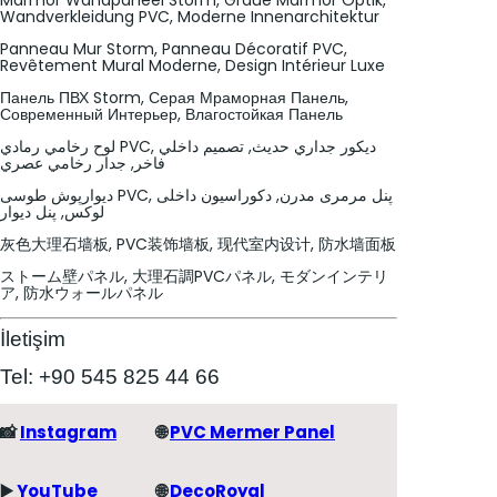
Marmor Wandpaneel Storm, Graue Marmor Optik,
Wandverkleidung PVC, Moderne Innenarchitektur
Panneau Mur Storm, Panneau Décoratif PVC,
Revêtement Mural Moderne, Design Intérieur Luxe
Панель ПВХ Storm, Серая Мраморная Панель,
Современный Интерьер, Влагостойкая Панель
لوح رخامي رمادي PVC, ديكور جداري حديث, تصميم داخلي
فاخر, جدار رخامي عصري
دیوارپوش طوسی PVC, پنل مرمری مدرن, دکوراسیون داخلی
لوکس, پنل دیوار
灰色大理石墙板, PVC装饰墙板, 现代室内设计, 防水墙面板
ストーム壁パネル, 大理石調PVCパネル, モダンインテリ
ア, 防水ウォールパネル
İletişim
Tel: +90 545 825 44 66
📸
Instagram
🌐
PVC Mermer Panel
▶️
YouTube
🌐
DecoRoyal