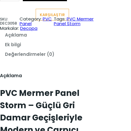
M
t
t
e
r
:
:
KARŞILAŞTIR
m
Category:
PVC
Tags:
PVC Mermer
SKU:
e
₺
₺
DEC3058
Panel
Panel Storm
r
Markalar:
Decopa
P
1
1
a
Açıklama
.
.
n
e
Ek bilgi
8
4
l
S
Değerlendirmeler (0)
2
0
t
o
0
0
r
m
,
,
Açıklama
a
d
0
0
e
PVC Mermer Panel
t
0
0
.
.
Storm – Güçlü Gri
Damar Geçişleriyle
Modern ve Çarpıcı