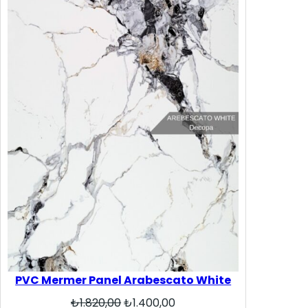
PVC Mermer Panel Arabescato White
Orijinal
Şu
₺
1.820,00
₺
1.400,00