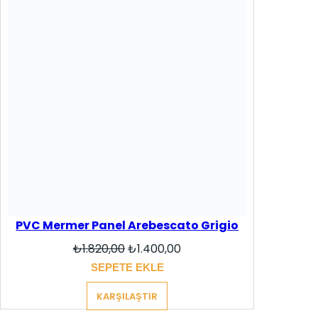
PVC Mermer Panel Arebescato Grigio
Orijinal
Şu
₺
1.820,00
₺
1.400,00
fiyat:
andaki
SEPETE EKLE
₺1.820,00.
fiyat:
₺1.400,00.
KARŞILAŞTIR