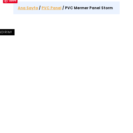
Save
Ana Sayfa
/
PVC Panel
/ PVC Mermer Panel Storm
NDIRIM!