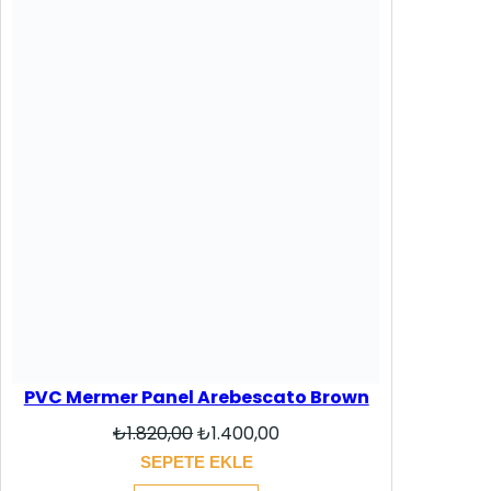
PVC Mermer Panel Arebescato Brown
Orijinal
Şu
₺
1.820,00
₺
1.400,00
fiyat:
andaki
SEPETE EKLE
₺1.820,00.
fiyat:
₺1.400,00.