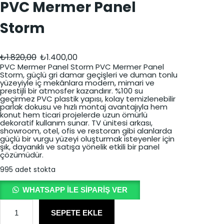
PVC Mermer Panel
Storm
O
Ş
₺
1.820,00
₺
1.400,00
r
u
PVC Mermer Panel Storm PVC Mermer Panel
Storm, güçlü gri damar geçişleri ve duman tonlu
i
a
yüzeyiyle iç mekânlara modern, mimari ve
prestijli bir atmosfer kazandırır. %100 su
j
n
geçirmez PVC plastik yapısı, kolay temizlenebilir
parlak dokusu ve hızlı montaj avantajıyla hem
i
d
konut hem ticari projelerde uzun ömürlü
dekoratif kullanım sunar. TV ünitesi arkası,
n
a
showroom, otel, ofis ve restoran gibi alanlarda
güçlü bir vurgu yüzeyi oluşturmak isteyenler için
a
k
şık, dayanıklı ve satışa yönelik etkili bir panel
çözümüdür.
l
i
995 adet stokta
f
f
i
i
WHATSAPP ILE SIPARIŞ VER
y
y
P
V
SEPETE EKLE
a
a
C