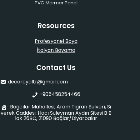
PVC Mermer Panel
Resources
Profesyonel Boya
İtalyan Boyama
Contact Us
decoroyaltr@gmail.com
+905458254466
Bağcılar Mahallesi, Aram Tigran Bulvarı, Si
verek Caddesi, Hacı Süleyman Aydın Sitesi B B
lok 26BC, 21090 Bağlar/Diyarbakır