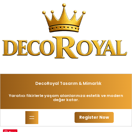
İçeriğe
geç
DecoRoyal Tasarım & Mimarlık
Yaratıcı fikirlerle yaşam alanlarınıza estetik ve modern
değer katar.
Register Now