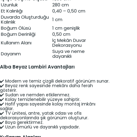
Uzunluk
280 cm
Et Kalınlığı
0,40 – 0,50 cm
Duvarda Oluşturduğu
1 cm
Kalınlık
Boğum Ölüsü
1 cm genişlik
Boğum Derinliği
0,50 cm
İç Mekân Duvar
Kullanım Alanı
Dekorasyonu
Suya ve neme
Dayanım
dayanıklı
Alba Beyaz Lambiri Avantajları
✔️ Modern ve temiz çizgili dekoratif görünüm sunar.
✔️ Beyaz renk sayesinde mekânı daha ferah
gösterir.
✔️ Sudan ve nemden etkilenmez.
✔️ Kolay temizlenebilir yüzeye sahiptir.
✔️ Hafif yapısı sayesinde kolay montaj imkânı
sağlar.
✔️ TV ünitesi, antre, yatak odası ve ofis
dekorasyonlarında şık görünüm oluşturur.
✔️ Boya gerektirmez.
✔️ Uzun ömürlü ve dayanıklı yapıdadır.