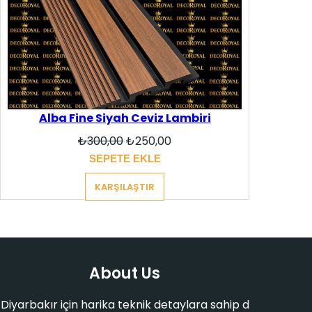
Alba Fine Siyah Ceviz Lambiri
Orijinal
Şu
₺
300,00
₺
250,00
fiyat:
andaki
SEPETE EKLE
₺300,00.
fiyat:
₺250,00.
KARŞILAŞTIR
About Us
Diyarbakır için harika teknik detaylara sahip d