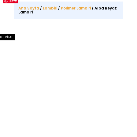
Save
Ana Sayfa
/
Lambiri
/
Polimer Lambiri
/ Alba Beyaz
Lambiri
NDIRIM!