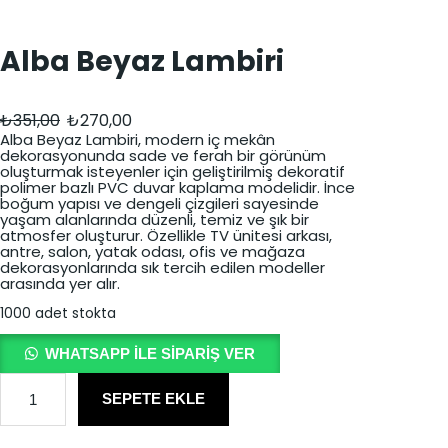
Alba Beyaz Lambiri
O
Ş
₺
351,00
₺
270,00
r
u
Alba Beyaz Lambiri, modern iç mekân
dekorasyonunda sade ve ferah bir görünüm
i
a
oluşturmak isteyenler için geliştirilmiş dekoratif
polimer bazlı PVC duvar kaplama modelidir. İnce
j
n
boğum yapısı ve dengeli çizgileri sayesinde
yaşam alanlarında düzenli, temiz ve şık bir
i
d
atmosfer oluşturur. Özellikle TV ünitesi arkası,
antre, salon, yatak odası, ofis ve mağaza
n
a
dekorasyonlarında sık tercih edilen modeller
arasında yer alır.
a
k
1000 adet stokta
l
i
f
f
WHATSAPP ILE SIPARIŞ VER
i
i
A
l
SEPETE EKLE
y
y
b
a
a
a
B