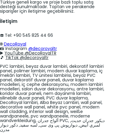
Türkiye geneli kargo ve proje bazlı toplu satış
desteği sunulmaktadır. Toptan ve perakende
siparişler için iletişime geçebilirsiniz.
İletişim
☎️ Tel: +90 545 825 44 66
🌐
DecoRoyal
📸
Instagram
@decoroyaltr
▶️
YouTube @DecoRoyalTR
🎵
TikTok @decoroyaltr
PVC lambiri, beyaz duvar lambiri, dekoratif lambiri
panel, polimer lambiri, modern duvar kaplama, iç
mekân lambiri, TV ünitesi lambirisi, beyaz PVC
panel, dekoratif duvar paneli, duvar kaplama
modelleri, iç cephe dekorasyonu, modern lambiri
modelleri, salon duvar dekorasyonu, antre lambiri,
koridor duvar paneli, nem dayanımlı lambiri,
silinebilir duvar paneli, PVC duvar kaplama,
DecoRoyal lambiri, Alba Beyaz Lambiri, wall panel,
decorative wall panel, white pvc panel, modern
wall cladding, interior wall design, weiße
wandpaneele, pvc wandpaneele, moderne
wandverkleidung, ألواح جدران PVC, ديكور جدران حديث,
لمبري أبيض, دیوارپوش پی وی سی, لمبه سفید, دکور دیوار
مدرن