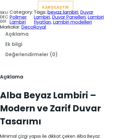
e
t
t
KARŞILAŞTIR
y
Category:
Tags:
beyaz lambiri
, 
Duvar
SKU:
a
:
:
Polimer
Lambiri
, 
Duvar Panelleri
, 
Lambiri
DEC
z
001
Lambiri
fiyatları
, 
Lambiri modelleri
L
₺
₺
Markalar:
DecoRoyal
a
m
3
2
Açıklama
b
5
7
i
Ek bilgi
r
1
0
i
Değerlendirmeler (0)
a
,
,
d
e
0
0
t
Açıklama
0
0
.
.
Alba Beyaz Lambiri –
Modern ve Zarif Duvar
Tasarımı
Minimal çizgi yapısı ile dikkat çeken Alba Beyaz