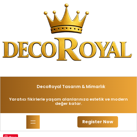
İçeriğe
geç
DecoRoyal Tasarım & Mimarlık
Yaratıcı fikirlerle yaşam alanlarınıza estetik ve modern
değer katar.
Register Now