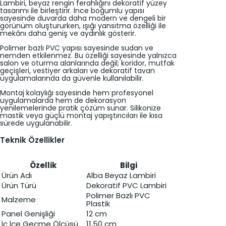
Lambiri, beyaz rengin ferahlığını dekoratif yüzey
tasarımı ile birleştirir. İnce boğumlu yapısı
sayesinde duvarda daha modern ve dengeli bir
görünüm oluştururken, ışığı yansıtma özelliği ile
mekânı daha geniş ve aydınlık gösterir.
Polimer bazlı PVC yapısı sayesinde sudan ve
nemden etkilenmez. Bu özelliği sayesinde yalnızca
salon ve oturma alanlarında değil; koridor, mutfak
geçişleri, vestiyer arkaları ve dekoratif tavan
uygulamalarında da güvenle kullanılabilir.
Montaj kolaylığı sayesinde hem profesyonel
uygulamalarda hem de dekorasyon
yenilemelerinde pratik çözüm sunar. Silikonize
mastik veya güçlü montaj yapıştırıcıları ile kısa
sürede uygulanabilir.
Teknik Özellikler
Özellik
Bilgi
Ürün Adı
Alba Beyaz Lambiri
Ürün Türü
Dekoratif PVC Lambiri
Polimer Bazlı PVC
Malzeme
Plastik
Panel Genişliği
12 cm
İç İçe Geçme Ölçüsü
11,50 cm