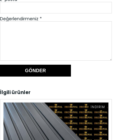
Değerlendirmeniz
*
İlgili ürünler
İNDIRIMDEKI
İNDIRIM
ÜRÜN