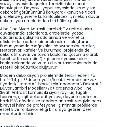
yüzeyi sayesinde günlük temizlik işlemlerini
kolaylaştırır. Dayanıklı yapısı sayesinde uzun yıllar
dekoratif görünümünü koruyarak konut ve ticari
projelerde güvenle kullanılabilecek iç mekân duvar
dekorasyon ürünlerinden biri hâline gelir.
Alba Fine Siyah Antrasit Lambiri; TV ünitesi arka
duvarlarında, salonlarda, antrelerde, yatak
odalarında, çalışma odalarında ve yönetici
ofislerinde modern bir odak noktası oluşturur.
Bunun yanında mağazalar, showroomlar, oteller,
restoranlar, kafeler ve kurumsal projelerde de
dekoratif duvar ve tavan kaplama çözümü olarak
tercih edilmektedir. Çizgili panel yapısı, kolon
kaplamalarında ve vurgu duvar tasarımlarında da
estetik bir bütünlük oluşturur.
Modern dekorasyon projelerinde tercih edilen <a
href=”https://decoroyal.tr/lambiri-modelleri-ve-
fiyatlari/” target=”_blank” rel=”noopener”>Dekoratif
Duvar Lambiri Modelleri</a> arasında Alba Fine
Siyah Antrasit Lambiri; iki siyah raylı üç fugalı
tasarımı, çizgili dekoratif yüzeyi, dayanıklı polimer
bazlı PVC gövdesi ve modern antrasit rengiyle hem
bireysel hem de profesyonel iç mimari projelerde
estetik ve fonksiyonelliği bir araya getiren özel
modellerden biridir.