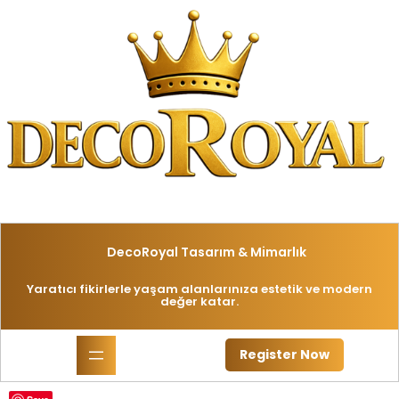
İçeriğe
geç
DecoRoyal Tasarım & Mimarlık
Yaratıcı fikirlerle yaşam alanlarınıza estetik ve modern
değer katar.
Register Now