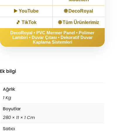
▶️
YouTube
🌐
DecoRoyal
🎵
TikTok
🌐
Tüm Ürünlerimiz
DecoRoyal • PVC Mermer Panel • Polimer
Lambiri • Duvar Çıtası • Dekoratif Duvar
Kaplama Sistemleri
Ek bilgi
Ağırlık
1 Kg
Boyutlar
280 × 11 × 1 Cm
Satıcı