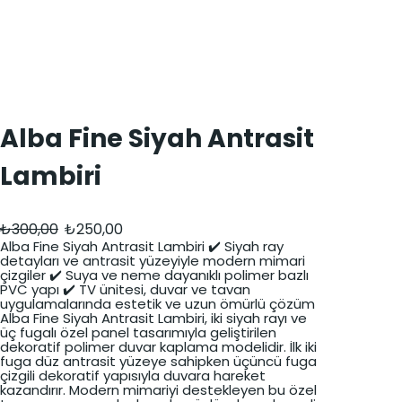
Alba Fine Siyah Antrasit
Lambiri
O
Ş
₺
300,00
₺
250,00
r
u
Alba Fine Siyah Antrasit Lambiri ✔️ Siyah ray
detayları ve antrasit yüzeyiyle modern mimari
i
a
çizgiler ✔️ Suya ve neme dayanıklı polimer bazlı
PVC yapı ✔️ TV ünitesi, duvar ve tavan
j
n
uygulamalarında estetik ve uzun ömürlü çözüm
Alba Fine Siyah Antrasit Lambiri, iki siyah rayı ve
i
d
üç fugalı özel panel tasarımıyla geliştirilen
dekoratif polimer duvar kaplama modelidir. İlk iki
n
a
fuga düz antrasit yüzeye sahipken üçüncü fuga
çizgili dekoratif yapısıyla duvara hareket
a
k
kazandırır. Modern mimariyi destekleyen bu özel