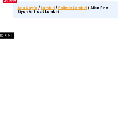
Save
Ana Sayfa
/
Lambiri
/
Polimer Lambiri
/ Alba Fine
Siyah Antrasit Lambiri
NDIRIM!