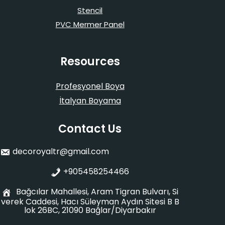
Stencil
PVC Mermer Panel
Resources
Profesyonel Boya
İtalyan Boyama
Contact Us
decoroyaltr@gmail.com
+905458254466
Bağcılar Mahallesi, Aram Tigran Bulvarı, Si
verek Caddesi, Hacı Süleyman Aydın Sitesi B B
lok 26BC, 21090 Bağlar/Diyarbakır