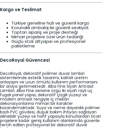
Kargo ve Teslimat
Türkiye geneline hızlı ve güvenli kargo
Korunaklı ambalaj ile güvenli sevkiyat
Toptan sipariş ve proje desteği
Mimari projelere özel ürün tedariği
Güçlü stok altyapısı ve profesyonel
paketleme
DecoRoyal Güvencesi
DecoRoyal, dekoratif polimer duvar lambiri
sistemlerinde estetik tasarımı, kaliteli üretim
anlayışını ve uzun ömürlü kullanım performansını
bir araya getirmektedir. Alba Fine Siyah Antrasit
Lambiri; Alba Fine serisine özgü iki siyah raylı üç
fugalı panel yapısı, dekoratif çizgili yüzeyi ve
modern antrasit rengiyle iç mekân
dekorasyonlarına mimari bir karakter
kazandırmaktadır. Suya ve neme dayanıklı polimer
bazlı PVC gövdesi, düşük bakım ihtiyacı sağlayan
silinebilir yüzeyi ve hafif yapısıyla konutlardan ticari
projelere kadar geniş kullanım alanlarında güvenle
tercih edilen profesyonel bir dekoratif duvar