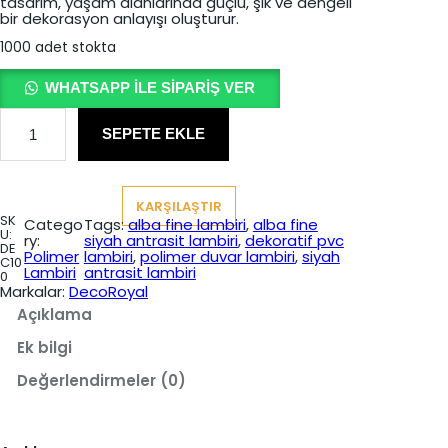
tasarım, yaşam alanlarında güçlü, şık ve dengeli
l
i
bir dekorasyon anlayışı oluşturur.
f
f
1000 adet stokta
i
i
WHATSAPP ILE SIPARIŞ VER
y
y
A
a
a
l
SEPETE EKLE
b
t
t
a
F
:
:
i
KARŞILAŞTIR
n
₺
₺
SK
Catego
Tags:
alba fine lambiri
, 
alba fine
e
U:
ry:
siyah antrasit lambiri
, 
dekoratif pvc
S
3
2
DE
Polimer
lambiri
, 
polimer duvar lambiri
, 
siyah
i
C10
Lambiri
antrasit lambiri
0
5
y
0
a
Markalar:
DecoRoyal
0
0
h
Açıklama
A
,
,
n
Ek bilgi
t
0
0
r
Değerlendirmeler (0)
a
0
0
s
i
.
.
t