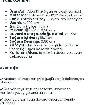
Teknik Özellikler
Ürün Adı:
Alba Fine Siyah Antrasit Lambiri
Malzeme:
Polimer Bazlı PVC Plastik Lambiri
Renk:
Antrasit Yüzey – Siyah Ray Detayları
Uzunluk:
280 cm
En:
12 cm (İç içe 11 cm)
Et Kalınlığı:
0,40–0,50 cm
Duvarda Oluşturduğu Kalınlık:
1 cm
Boğum İçi Genişlik:
1 cm
Boğum Derinliği:
0,50 cm
Yüzey:
İki düz fuga, bir çizgili fuga olmak
üzere üç fugalı dekoratif panel
Kullanım Alanı:
İç mekân duvar ve tavan
dekorasyonu
Avantajlar
✔️ Modern antrasit rengiyle güçlü ve şık dekorasyon
oluşturur.
✔️ İki siyah raylı üç fugalı tasarımı sayesinde
hareketli yüzey görünümü sunar.
✔️ Üçüncü çizgili fuga duvara dekoratif derinlik
kazandırır.