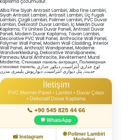
kaplama çözümüdür.
Alba Fine Siyah Antrasit Lambiri, Alba Fine Lambiri,
Siyah Antrasit Lambiri, Antrasit Lambiri, Üç Fugalı
Lambiri, Çizgili Lambiri, Polimer Lambiri, PVC Duvar
Lambiri, Dekoratif Duvar Lambiri, İç Mekân Duvar
Kaplama, TV Ünitesi Duvar Paneli, Antrasit Duvar
Paneli, Modern Duvar Kaplama, Tavan Lambiri,
Decorative PVC Wall Panel, Anthracite Wall Panel,
Polymer Wall Panel, Modern Wall Cladding, Interior
Wall Panel, Anthrazit Wandpaneel, Moderne
Wandverkleidung, Dekorative Wandpaneele,
Panneau Mural Anthracite, Revêtement Mural
Moderne, Стеновая панель антрацит, Полимерная
стеновая панель, لوح جداري أنثراسيت, ديكور جداري
حديث, پنل دیواری آنتراسیت, دیوارپوش پلیمری مدرن
İletişim
PVC Mermer Panel • Lambiri • Duvar Çıtası
• Dekoratif Duvar Kaplama
📞 +90 545 825 44 66
💬 WhatsApp
🌐
Polimer Lambiri
📸
Instagram
Modelleri