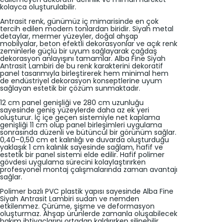
kolayca oluşturulabilir.
Antrasit renk, günümüz iç mimarisinde en çok
tercih edilen modern tonlardan biridir. Siyah metal
detaylar, mermer yüzeyler, doğal ahşap
mobilyalar, beton efektli dekorasyonlar ve açık renk
zeminlerle güçlü bir uyum sağlayarak çağdaş
dekorasyon anlayışını tamamlar. Alba Fine Siyah
Antrasit Lambiri de bu renk karakterini dekoratif
panel tasarımıyla birleştirerek hem minimal hem
de endüstriyel dekorasyon konseptlerine uyum
sağlayan estetik bir çözüm sunmaktadır.
12 cm panel genişliği ve 280 cm uzunluğu
sayesinde geniş yüzeylerde daha az ek yeri
oluşturur. İç içe geçen sistemiyle net kaplama
genişliği 11 cm olup panel birleşimleri uygulama
sonrasında düzenli ve bütüncül bir görünüm sağlar.
0,40–0,50 cm et kalınlığı ve duvarda oluşturduğu
yaklaşık 1 cm kalınlık sayesinde sağlam, hafif ve
estetik bir panel sistemi elde edilir. Hafif polimer
gövdesi uygulama sürecini kolaylaştırırken
profesyonel montaj çalışmalarında zaman avantajı
sağlar.
Polimer bazlı PVC plastik yapısı sayesinde Alba Fine
Siyah Antrasit Lambiri sudan ve nemden
etkilenmez. Çürüme, şişme ve deformasyon
oluşturmaz. Ahşap ürünlerde zamanla oluşabilecek
bakım ihtiyaçlarını ortadan kaldırırken silinebilir