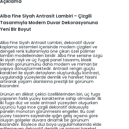
L
Açıklama
a
m
b
Alba Fine Siyah Antrasit Lambiri – Çizgili
i
Tasarımıyla Modern Duvar Dekorasyonuna
r
i
Yeni Bir Boyut
a
d
e
Alba Fine Siyah Antrasit Lambiri, dekoratif duvar
t
kaplama sistemleri içerisinde modern çizgileri ve
dengeli renk kullanımıyla öne çıkan özel polimer
lambiri modellerinden biridir. Alba Fine serisine özgü
iki siyah raylı ve üç fugalı panel tasarımı, klasik
lambiri görünümünü daha modern ve mimari bir
yapıya dönüştürmektedir. Antrasit rengin güçlü
karakteri ile siyah detayların oluşturduğu kontrast,
uygulandığı yüzeylerde derinlik ve hareket hissini
artırarak yaşam alanlarına prestijli bir görünüm
kazandırır.
Ürünün en dikkat çekici özelliklerinden biri, üç fuga
yapısının farklı yüzey karakterine sahip olmasıdır. İlk
iki fuga düz ve sade antrasit yüzeyden oluşurken
üçüncü fuga ince çizgili dekoratif dokusuyla
panelin monoton görünmesini engeller. Bu özel
yüzey tasarımı sayesinde ışığın geliş açısına göre
oluşan gölgeler duvara dinamik bir görünüm
kazandırır. Böylece düz boya uygulamalarında elde
edilemeyen dekoratif derinlik ve mimari hareket