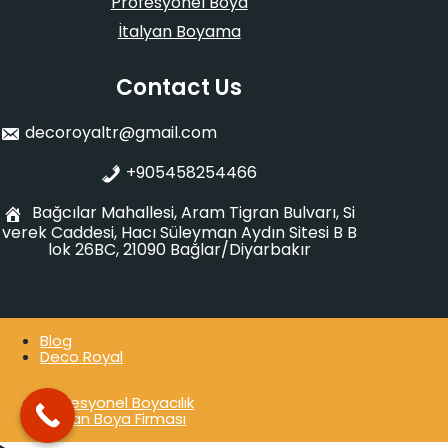
Profesyonel Boya
İtalyan Boyama
Contact Us
decoroyaltr@gmail.com
+905458254466
Bağcılar Mahallesi, Aram Tigran Bulvarı, Si
verek Caddesi, Hacı Süleyman Aydın Sitesi B B
lok 26BC, 21090 Bağlar/Diyarbakır
Blog
Deco Royal
Profesyonel Boyacılık
İtalyan Boya Firması