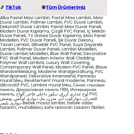
🎵
TikTok
🌐
Tüm Ürünlerimiz
Alba Pastel Mavi Lambiri, Pastel Mavi Lambiri, Mavi
Duvar Lambiri, Polimer Lambiri, PVC Duvar Lambiri,
Dekoratif Duvar Lambiri, Pastel Mavi Duvar Paneli,
Modern Duvar Kaplama, Çizgili PVC Panel, İç Mekân
Duvar Paneli, TV Ünitesi Duvar Kaplama, Mavi Panel
Modelleri, PVC Duvar Paneli, Şık Duvar Dekoru,
Tavan Lambiri, Silinebilir PVC Panel, Suya Dayanıklı
Lambiri, Polimer Duvar Paneli, Lambiri Modelleri,
Duvar Lambiri Modelleri, Blue Wall Panel, Decorative
PVC Wall Panel, Modern Interior Wall Cladding,
Polymer Wall Lambris, Luxury Wall Covering,
Contemporary Wall Panel, Modern PVC Panel, Blaue
Wandverkleidung, Moderne Wandgestaltung, PVC
Wandpaneel, Dekorative Innenwand, Panneau
mural bleu, Revêtement mural moderne, Panneau
décoratif PVC, Lambris mural bleu, Синяя стеновая
панель, Декоративная панель ПВХ, Интерьерная
панель, لوح جداري أزرق, ديكور داخلي فاخر, ألواح PVC
للجدران, دیوارکوب آبی مدرن, پنل دیواری لوکس, پوشش
دیواری پلیمر Bebek mavizi lambiri, bebek odası
tasarım, muhallebici, kafe restoran tasarım fikirleri