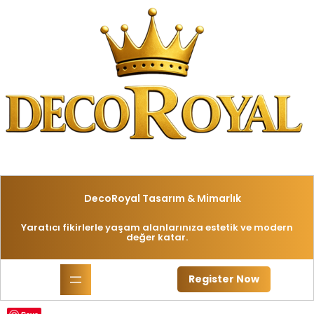
İçeriğe
geç
DecoRoyal Tasarım & Mimarlık
Yaratıcı fikirlerle yaşam alanlarınıza estetik ve modern
değer katar.
Register Now