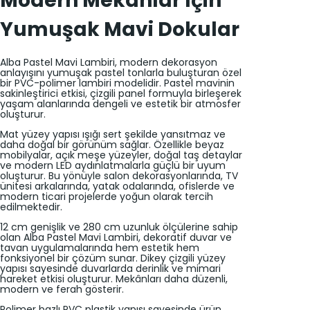
Modern Mekânlar İçin
Yumuşak Mavi Dokular
Alba Pastel Mavi Lambiri, modern dekorasyon
anlayışını yumuşak pastel tonlarla buluşturan özel
bir PVC-polimer lambiri modelidir. Pastel mavinin
sakinleştirici etkisi, çizgili panel formuyla birleşerek
yaşam alanlarında dengeli ve estetik bir atmosfer
oluşturur.
Mat yüzey yapısı ışığı sert şekilde yansıtmaz ve
daha doğal bir görünüm sağlar. Özellikle beyaz
mobilyalar, açık meşe yüzeyler, doğal taş detaylar
ve modern LED aydınlatmalarla güçlü bir uyum
oluşturur. Bu yönüyle salon dekorasyonlarında, TV
ünitesi arkalarında, yatak odalarında, ofislerde ve
modern ticari projelerde yoğun olarak tercih
edilmektedir.
12 cm genişlik ve 280 cm uzunluk ölçülerine sahip
olan Alba Pastel Mavi Lambiri, dekoratif duvar ve
tavan uygulamalarında hem estetik hem
fonksiyonel bir çözüm sunar. Dikey çizgili yüzey
yapısı sayesinde duvarlarda derinlik ve mimari
hareket etkisi oluşturur. Mekânları daha düzenli,
modern ve ferah gösterir.
Polimer bazlı PVC plastik yapısı sayesinde ürün