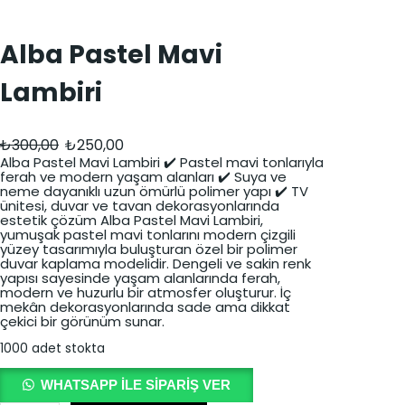
Alba Pastel Mavi
Lambiri
O
Ş
₺
300,00
₺
250,00
r
u
Alba Pastel Mavi Lambiri ✔️ Pastel mavi tonlarıyla
ferah ve modern yaşam alanları ✔️ Suya ve
i
a
neme dayanıklı uzun ömürlü polimer yapı ✔️ TV
ünitesi, duvar ve tavan dekorasyonlarında
j
n
estetik çözüm Alba Pastel Mavi Lambiri,
yumuşak pastel mavi tonlarını modern çizgili
i
d
yüzey tasarımıyla buluşturan özel bir polimer
duvar kaplama modelidir. Dengeli ve sakin renk
n
a
yapısı sayesinde yaşam alanlarında ferah,
modern ve huzurlu bir atmosfer oluşturur. İç
a
k
mekân dekorasyonlarında sade ama dikkat
çekici bir görünüm sunar.
l
i
1000 adet stokta
f
f
i
i
WHATSAPP ILE SIPARIŞ VER