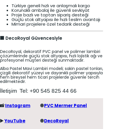
Türkiye geneli hızlı ve anlaşmalı kargo
Korunaklı ambalaj ile güvenli sevkiyat
Proje bazlı ve toptan sipariş desteği
Güçlü stok altyapısı ile hızlı teslim avantajı
Mimari projelere özel tedarik desteği
🏢 DecoRoyal Güvencesiyle
DecoRoyal, dekoratif PVC panel ve polimer lambiri
çözümlerinde güçlü stok altyapısı, hızlı lojistik ağı ve
profesyonel müşteri desteği sunmaktadır.
Alba Pastel Mavi Lambiri modeli; sakin pastel tonları,
çizgili dekoratif yüzeyi ve dayanıklı polimer yapısıyla
hem bireysel hem ticari projelerde güvenle tercih
edilmektedir.
İletişim
Tel: +90 545 825 44 66
📸
Instagram
🌐
PVC Mermer Panel
▶️
YouTube
🌐
DecoRoyal