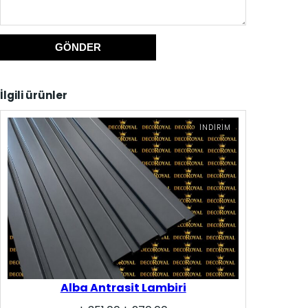
İlgili ürünler
İNDIRIMDEKI
İNDIRIM
ÜRÜN
Alba Antrasit Lambiri