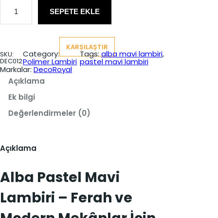
y
y
A
l
SEPETE EKLE
a
a
b
a
t
t
P
a
:
:
KARŞILAŞTIR
s
Category:
Tags:
alba mavi lambiri
, 
SKU:
t
₺
₺
DEC012
Polimer Lambiri
pastel mavi lambiri
e
Markalar:
DecoRoyal
l
3
2
M
Açıklama
0
5
a
v
Ek bilgi
0
0
i
L
Değerlendirmeler (0)
,
,
a
m
0
0
b
i
0
0
Açıklama
r
i
.
.
a
Alba Pastel Mavi
d
e
t
Lambiri – Ferah ve