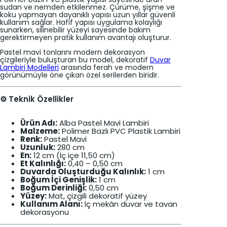
sudan ve nemden etkilenmez. Çürüme, şişme ve
koku yapmayan dayanıklı yapısı uzun yıllar güvenli
kullanım sağlar. Hafif yapısı uygulama kolaylığı
sunarken, silinebilir yüzeyi sayesinde bakım
gerektirmeyen pratik kullanım avantajı oluşturur.
Pastel mavi tonlarını modern dekorasyon
çizgileriyle buluşturan bu model, dekoratif
Duvar
Lambiri Modelleri
arasında ferah ve modern
görünümüyle öne çıkan özel serilerden biridir.
⚙️ Teknik Özellikler
Ürün Adı:
Alba Pastel Mavi Lambiri
Malzeme:
Polimer Bazlı PVC Plastik Lambiri
Renk:
Pastel Mavi
Uzunluk:
280 cm
En:
12 cm (İç içe 11,50 cm)
Et Kalınlığı:
0,40 – 0,50 cm
Duvarda Oluşturduğu Kalınlık:
1 cm
Boğum İçi Genişlik:
1 cm
Boğum Derinliği:
0,50 cm
Yüzey:
Mat, çizgili dekoratif yüzey
Kullanım Alanı:
İç mekân duvar ve tavan
dekorasyonu