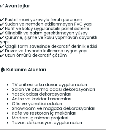
✅ Avantajlar
✔️ Pastel mavi yüzeyiyle ferah görünüm
✔️ Sudan ve nemden etkilenmeyen PVC yapı
✔️ Hafif ve kolay uygulanabilir panel sistemi
✔️ Silinebilir ve bakım gerektirmeyen yüzey
✔️ Çürüme, şişme ve koku yapmayan dayanıklı
yapı
✔️ Çizgili form sayesinde dekoratif derinlik etkisi
✔️ Duvar ve tavanda kullanıma uygun yapı
✔️ Uzun ömürlü dekoratif çözüm
🏠 Kullanım Alanları
TV ünitesi arka duvar uygulamaları
Salon ve oturma odası dekorasyonları
Yatak odası dekorasyonları
Antre ve koridor tasarımları
Ofis ve yönetici odaları
Showroom ve mağaza dekorasyonları
Kafe ve restoran iç mekânları
Modern iç mimari projeleri
Tavan dekorasyon uygulamaları