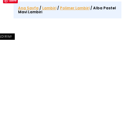
Save
Ana Sayfa
/
Lambiri
/
Polimer Lambiri
/ Alba Pastel
Mavi Lambiri
NDIRIM!