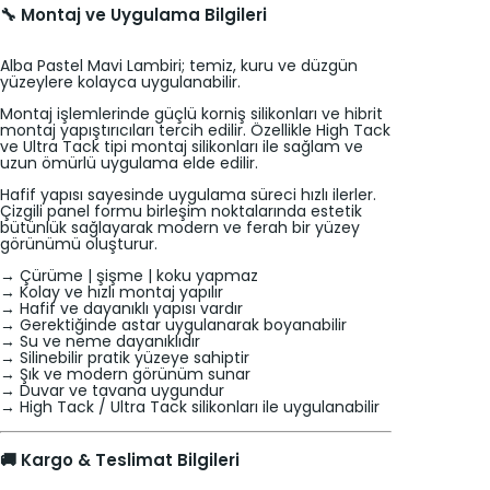
🔧 Montaj ve Uygulama Bilgileri
Alba Pastel Mavi Lambiri; temiz, kuru ve düzgün
yüzeylere kolayca uygulanabilir.
Montaj işlemlerinde güçlü korniş silikonları ve hibrit
montaj yapıştırıcıları tercih edilir. Özellikle High Tack
ve Ultra Tack tipi montaj silikonları ile sağlam ve
uzun ömürlü uygulama elde edilir.
Hafif yapısı sayesinde uygulama süreci hızlı ilerler.
Çizgili panel formu birleşim noktalarında estetik
bütünlük sağlayarak modern ve ferah bir yüzey
görünümü oluşturur.
→ Çürüme | şişme | koku yapmaz
→ Kolay ve hızlı montaj yapılır
→ Hafif ve dayanıklı yapısı vardır
→ Gerektiğinde astar uygulanarak boyanabilir
→ Su ve neme dayanıklıdır
→ Silinebilir pratik yüzeye sahiptir
→ Şık ve modern görünüm sunar
→ Duvar ve tavana uygundur
→ High Tack / Ultra Tack silikonları ile uygulanabilir
🚚 Kargo & Teslimat Bilgileri