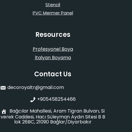
Stencil
PVC Mermer Panel
Resources
Profesyonel Boya
İtalyan Boyama
Contact Us
decoroyaltr@gmail.com
+905458254466
Bağcılar Mahallesi, Aram Tigran Bulvarı, Si
verek Caddesi, Hacı Süleyman Aydın Sitesi B B
lok 26BC, 21090 Bağlar/Diyarbakır