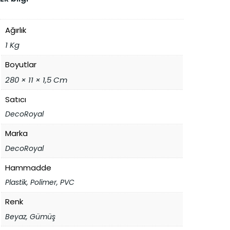
:
:
b
i
₺
₺
r
i
2
2
Ağırlık
a
8
2
d
1 Kg
e
6
0
t
Boyutlar
,
,
280 × 11 × 1,5 Cm
0
0
Satıcı
0
0
DecoRoyal
.
.
Marka
DecoRoyal
Hammadde
Plastik, Polimer, PVC
Renk
Beyaz, Gümüş