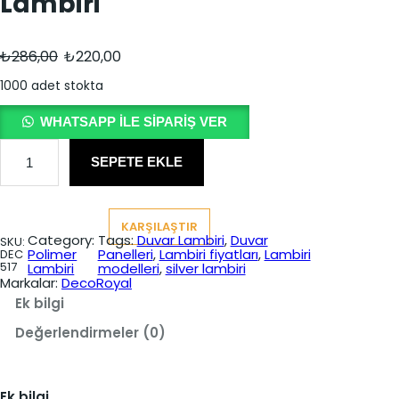
Lambiri
O
Ş
₺
286,00
₺
220,00
r
u
1000 adet stokta
i
a
WHATSAPP ILE SIPARIŞ VER
j
n
M
i
d
o
SEPETE EKLE
n
n
a
o
W
a
k
h
KARŞILAŞTIR
i
l
i
Category:
Tags:
Duvar Lambiri
, 
Duvar
SKU:
t
Polimer
Panelleri
, 
Lambiri fiyatları
, 
Lambiri
DEC
f
f
e
517
Lambiri
modelleri
, 
silver lambiri
S
Markalar:
DecoRoyal
i
i
i
l
Ek bilgi
y
y
v
e
Değerlendirmeler (0)
a
a
r
L
t
t
a
m
Ek bilgi