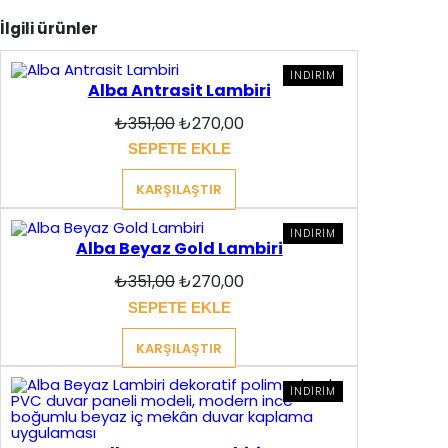
İlgili ürünler
İNDIRIMDEKI
İNDIRIM
Alba Antrasit Lambiri
ÜRÜN
Orijinal
Şu
₺
351,00
₺
270,00
fiyat:
andaki
SEPETE EKLE
₺351,00.
fiyat:
₺270,00.
KARŞILAŞTIR
İNDIRIMDEKI
İNDIRIM
Alba Beyaz Gold Lambiri
ÜRÜN
Orijinal
Şu
₺
351,00
₺
270,00
fiyat:
andaki
SEPETE EKLE
₺351,00.
fiyat:
₺270,00.
KARŞILAŞTIR
İNDIRIMDEKI
İNDIRIM
ÜRÜN