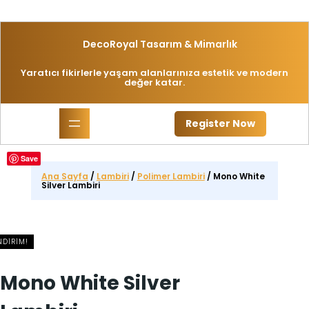
İçeriğe
geç
DecoRoyal Tasarım & Mimarlık
Yaratıcı fikirlerle yaşam alanlarınıza estetik ve modern
değer katar.
Register Now
Save
Ana Sayfa
/
Lambiri
/
Polimer Lambiri
/ Mono White
Silver Lambiri
NDIRIM!
Mono White Silver