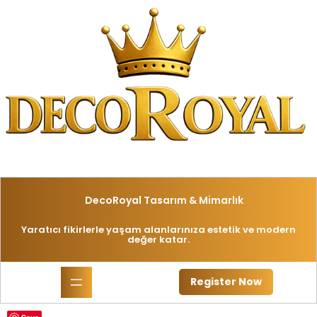
İçeriğe
geç
DecoRoyal Tasarım & Mimarlık
Yaratıcı fikirlerle yaşam alanlarınıza estetik ve modern
değer katar.
Register Now