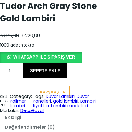
Tudor Arch Gray Stone
Gold Lambiri
O
Ş
₺
286,00
₺
220,00
r
u
1000 adet stokta
i
a
WHATSAPP ILE SIPARIŞ VER
j
n
T
i
d
u
SEPETE EKLE
d
n
a
o
r
a
k
A
KARŞILAŞTIR
r
l
i
Category:
Tags:
Duvar Lambiri
, 
Duvar
SKU:
c
Polimer
Panelleri
, 
gold lambiri
, 
Lambiri
DEC
f
f
h
705
Lambiri
fiyatları
, 
Lambiri modelleri
G
Markalar:
DecoRoyal
i
i
r
a
Ek bilgi
y
y
y
S
Değerlendirmeler (0)
a
a
t