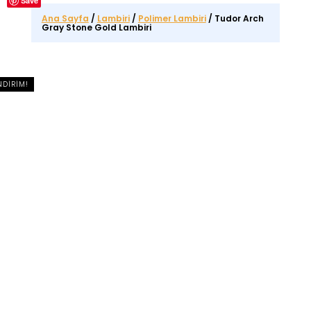
Save
Ana Sayfa
/
Lambiri
/
Polimer Lambiri
/ Tudor Arch
Gray Stone Gold Lambiri
NDIRIM!