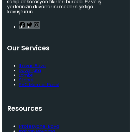
sahip dekorasyon fikirleri burada. Ev ve iş
yerlerinizin duvarlarını modern şıklığa
kavuşturun.
F
T
I
a
w
n
c
i
s
e
t
t
b
t
a
Our Services
o
e
g
o
r
r
k
a
m
İtalyan Boya
Duvar çıta
Lambri
Stencil
PVC Mermer Panel
Resources
Profesyonel Boya
İtalyan Boyama