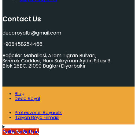
Contact Us
decoroyaltr@gmail.com
+905458254466
Bağcılar Mahallesi, Aram Tigran Bulvarı,
Siverek Caddesi, Hacı Süleyman Aydın Sitesi B
Blok 26BC, 21090 Bağlar/Diyarbakır
Blog
Deco Royal
Profesyonel Boyacılık
İtalyan Boya Firması
Call Now Button